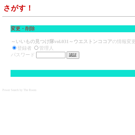
さがす！
変更・削除
～いいもの見つけ隊vol.031～ウエストンココア
の情報変
登録者
管理人
パスワード
Power Search by The Room