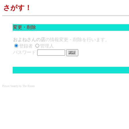
さがす！
変更・削除
およねさんの店
の情報変更・削除を行います。
登録者
管理人
パスワード
Power Search by The Room