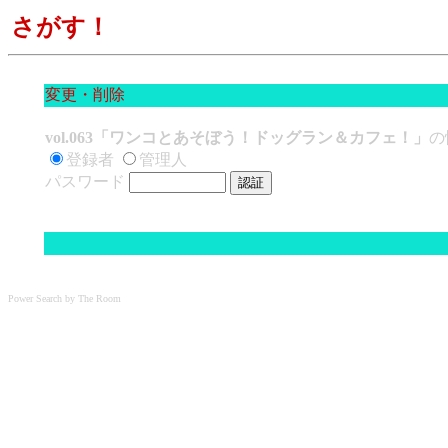
さがす！
変更・削除
vol.063「ワンコとあそぼう！ドッグラン＆カフェ！」
の
登録者
管理人
パスワード
Power Search by The Room