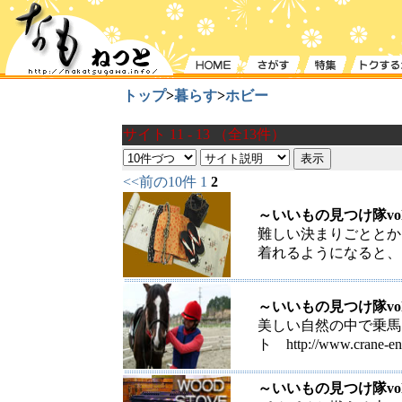
トップ
>
暮らす
>
ホビー
サイト 11 - 13 （全13件）
<<前の10件
1
2
～いいもの見つけ隊vol
難しい決まりごととか
着れるようになると、
～いいもの見つけ隊vo
美しい自然の中で乗馬
ト http://www.crane-en
～いいもの見つけ隊vol