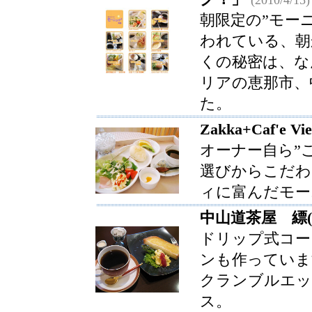
(2010/4/15)
朝限定の”モー
われている、朝
くの秘密は、な
リアの恵那市、
た。
Zakka+Caf'e
オーナー自ら”
選びからこだわ
ィに富んだモー
中山道茶屋 縹(
ドリップ式コー
ンも作っていま
クランブルエッ
ス。