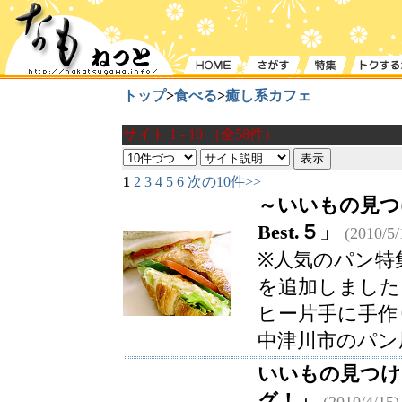
トップ
>
食べる
>
癒し系カフェ
サイト 1 - 10 （全58件）
1
2
3
4
5
6
次の10件>>
～いいもの見つけ
Best.５」
(2010/5/
※人気のパン特
を追加しました
ヒー片手に手作
中津川市のパン
いいもの見つけ隊
グ！」