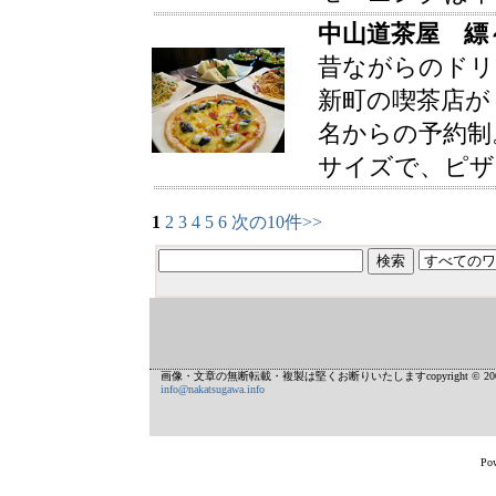
中山道茶屋 縹
昔ながらのドリ
新町の喫茶店が
名からの予約制
サイズで、ピザ
1
2
3
4
5
6
次の10件>>
画像・文章の無断転載・複製は堅くお断りいたしますcopyright © 2002
info@nakatsugawa.info
Pow