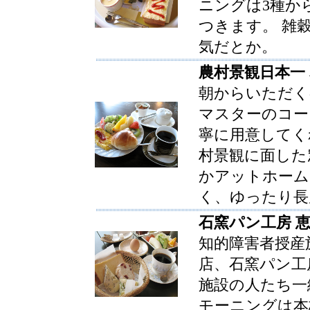
ニングは3種か
つきます。 雑
気だとか。
農村景観日本一
朝からいただく
マスターのコー
寧に用意してく
村景観に面した
かアットホーム
く、ゆったり長
石窯パン工房 
知的障害者授産
店、石窯パン工
施設の人たち一
モーニングは本