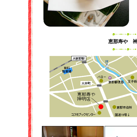
恵那寿や 神