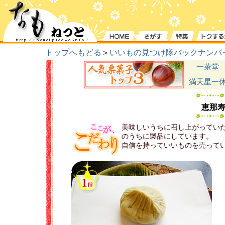
トップへもどる
＞
いいもの見つけ隊バックナンバ
一茶堂
満天星一
恵那
美味しいうちに召し上がってい
のうちに製品にしています。
自信を持っていいものを売って