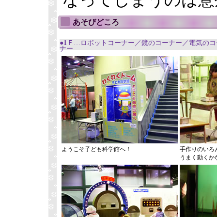
あそびどころ
●1Ｆ
…ロボットコーナー／鏡のコーナー／電気のコ
ナー
ようこそ子ども科学館へ！
手作りのいろ
うまく動くか