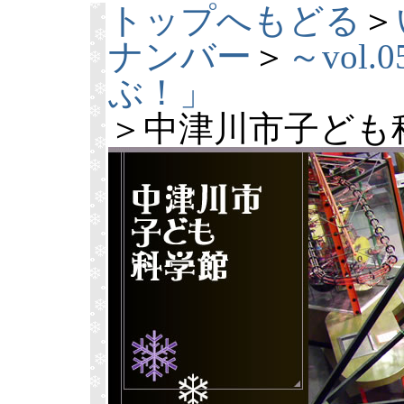
トップへもどる
＞
ナンバー
＞
～vol
ぶ！」
＞中津川市子ども