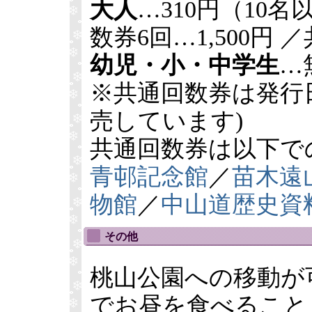
大人
…310円（10
数券6回…1,500円 
幼児・小・中学生
…
※共通回数券は発行
売しています)
共通回数券は以下で
青邨記念館
／
苗木遠
物館
／
中山道歴史資
その他
桃山公園への移動が
でお昼を食べること